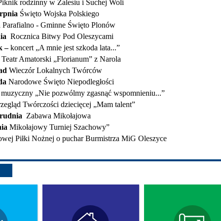
Piknik rodzinny w Zalesiu i Suchej Woli
erpnia
Święto Wojska Polskiego
a
Parafialno - Gminne Święto Plonów
nia
Rocznica Bitwy Pod Oleszycami
k –
koncert „A mnie jest szkoda lata...”
Teatr Amatorski „Florianum” z Narola
pad
Wieczór Lokalnych Twórców
ada
Narodowe Święto Niepodległości
 muzyczny „Nie pozwólmy zgasnąć wspomnieniu...”
rzegląd Twórczości dziecięcej „Mam talent”
grudnia
Zabawa Mikołajowa
nia
Mikołajowy Turniej Szachowy”
lowej Piłki Nożnej o puchar Burmistrza MiG Oleszyce