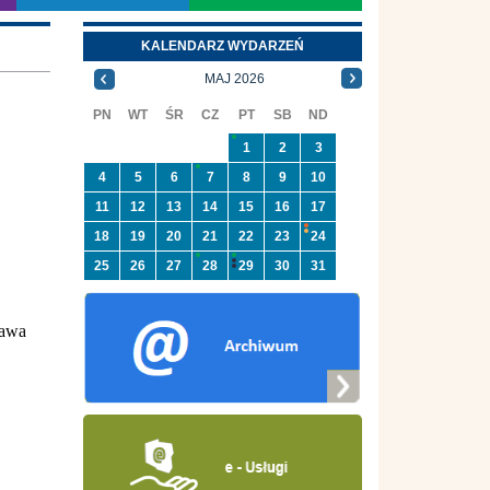
KALENDARZ WYDARZEŃ
MAJ 2026
PN
WT
ŚR
CZ
PT
SB
ND
1
2
3
4
5
6
7
8
9
10
11
12
13
14
15
16
17
18
19
20
21
22
23
24
25
26
27
28
29
30
31
bawa