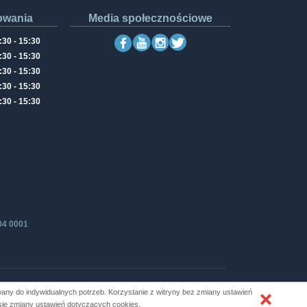
owania
Media społecznościowe
:30 - 15:30
:30 - 15:30
:30 - 15:30
:30 - 15:30
:30 - 15:30
04 0001
ny do indywidualnych potrzeb. Korzystanie z witryny bez zmiany ustawień
Produkcja i hosting: ZETO-RZESZÓW
e zmiany ustawień dotyczących cookies.