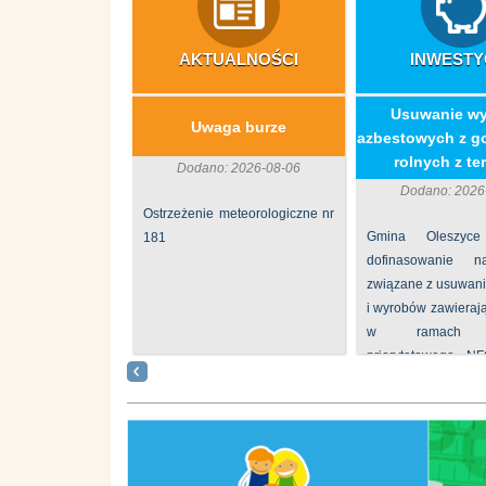
AKTUALNOŚCI
INWESTY
​Usuwanie w
Uwaga burze
azbestowych z g
rolnych z ter
Dodano: 2026-08-06
Dodano: 2026
Ostrzeżenie meteorologiczne nr
Gmina Oleszyce
181
dofinasowanie 
związane z usuwan
i wyrobów zawieraj
w ramach p
priorytetowego N
„Usuwanie odpadów 