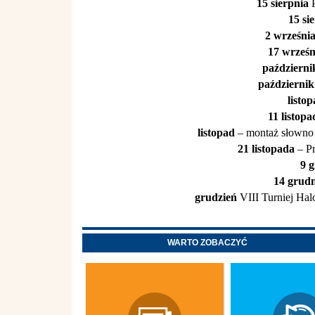
15 sierpnia
15 si
2 wrześni
17 wrześ
październi
październik
listo
11 listop
listopad
– montaż słowno
21 listopada
– P
9 
14 grud
grudzień
VIII Turniej Ha
WARTO ZOBACZYĆ