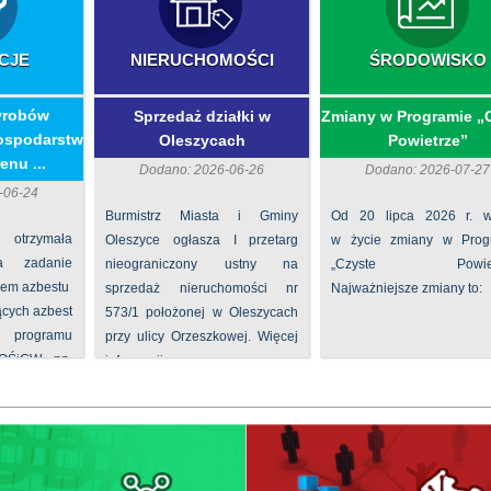
CJE
NIERUCHOMOŚCI
ŚRODOWISKO
yrobów
Sprzedaż działki w
Zmiany w Programie „
ospodarstw
Oleszycach
Powietrze”
enu ...
Dodano: 2026-06-26
Dodano: 2026-07-27
-06-24
Burmistrz Miasta i Gminy
Od 20 lipca 2026 r. w
 otrzymała
Oleszyce ogłasza I przetarg
w życie zmiany w Prog
na zadanie
nieograniczony ustny na
„Czyste Powietr
iem azbestu
sprzedaż nieruchomości nr
Najważniejsze zmiany to:
ących azbest
573/1 położonej w Oleszycach
rogramu
przy ulicy Orzeszkowej. Więcej
FOŚiGW pn.
informacji ...
...