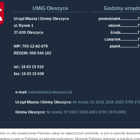
UMiG Oleszyce
Godziny urzęd
Urząd Miasta i Gminy Oleszyce
poniedziałek
..................
7
ul. Rynek 1
wtorek
..................
7
37-630 Oleszyce
środa
..................
7
czwartek
..................
7
NIP: 793-12-82-079
piątek
..................
7
REGON: 000 544 102
tel.: 16 63 15 010
fax: 16 63 15 636
e-mail:
sekretariat@oleszyce.pl
Urząd Miasta i Gminy Oleszyce:
Nr konta: 51 9101 1026 2003 3700 17
Gmina Oleszyce:
Nr konta: 57 9101 1026 2003 3701 1974 0001
kies w celu świadczenia Państwu usług na najwyższym poziomie, w tym w sposób dostosowa
i Gminy Oleszyce
zamieszczane w Państwa urządzeniu końcowym. Możecie Państwo dokonać w każdym czasi