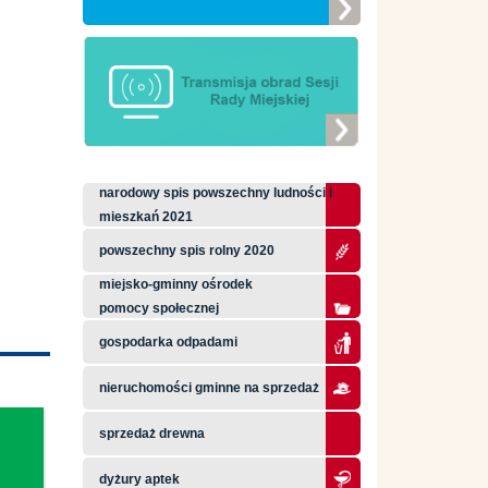
narodowy spis powszechny ludności i
mieszkań 2021
powszechny spis rolny 2020
miejsko-gminny ośrodek
pomocy społecznej
gospodarka odpadami
nieruchomości gminne na sprzedaż
sprzedaż drewna
dyżury aptek