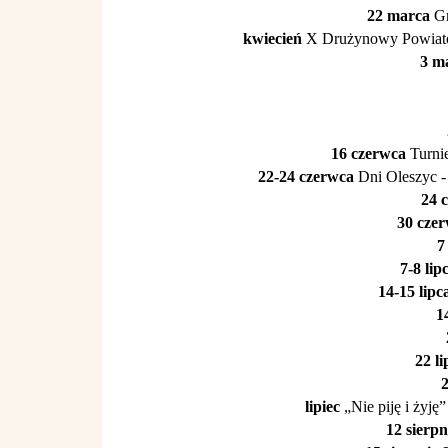
22 marca
Gm
kwiecień
X Drużynowy Powiatow
3 m
16 czerwca
Turnie
22-24 czerwca
Dni Oleszyc -
24 
30 cze
7 
7-8 lip
14-15 lip
1
22 l
2
lipiec
„Nie piję i żyję
12 sierpn