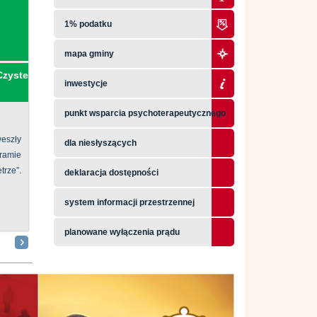
1% podatku
mapa gminy
Czyste
inwestycje
punkt wsparcia psychoterapeutycznego
eszły
dla niesłyszących
ramie
ze”.
deklaracja dostępności
system informacji przestrzennej
planowane wyłączenia prądu