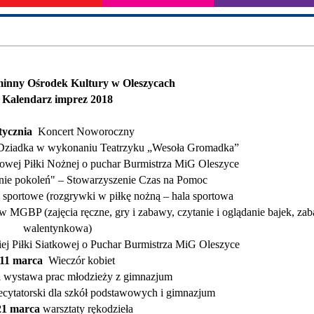
minny Ośrodek Kultury w Oleszycach
Kalendarz imprez 2018
tycznia
Koncert Noworoczny
Dziadka w wykonaniu Teatrzyku „Wesoła Gromadka”
lowej Piłki Nożnej o puchar Burmistrza MiG Oleszyce
nie pokoleń" – Stowarzyszenie Czas na Pomoc
a sportowe (rozgrywki w piłkę nożną – hala sportowa
w MGBP (zajęcia ręczne, gry i zabawy, czytanie i oglądanie bajek, za
walentynkowa)
ej Piłki Siatkowej o Puchar Burmistrza MiG Oleszyce
11 marca
Wieczór kobiet
a
wystawa prac młodzieży z gimnazjum
ytatorski dla szkół podstawowych i gimnazjum
21 marca
warsztaty rękodzieła