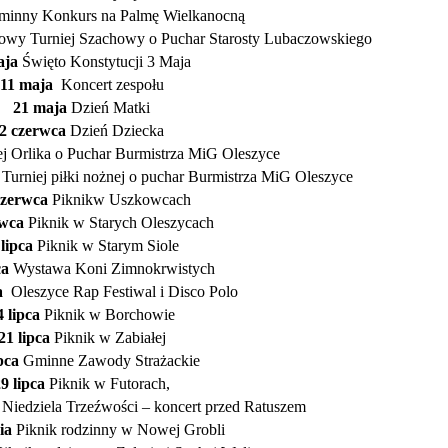
inny Konkurs na Palmę Wielkanocną
y Turniej Szachowy o Puchar Starosty Lubaczowskiego
aja
Święto Konstytucji 3 Maja
11 maja
Koncert zespołu
21 maja
Dzień Matki
2 czerwca
Dzień Dziecka
j Orlika o Puchar Burmistrza MiG Oleszyce
 Turniej piłki nożnej o puchar Burmistrza MiG Oleszyce
czerwca
Piknikw Uszkowcach
rwca
Piknik w Starych Oleszycach
lipca
Piknik w Starym Siole
ca
Wystawa Koni Zimnokrwistych
ca
Oleszyce Rap Festiwal i Disco Polo
4 lipca
Piknik w Borchowie
21 lipca
Piknik w Zabiałej
ipca
Gminne Zawody Strażackie
9 lipca
Piknik w Futorach,
” Niedziela Trzeźwości – koncert przed Ratuszem
ia
Piknik rodzinny w Nowej Grobli