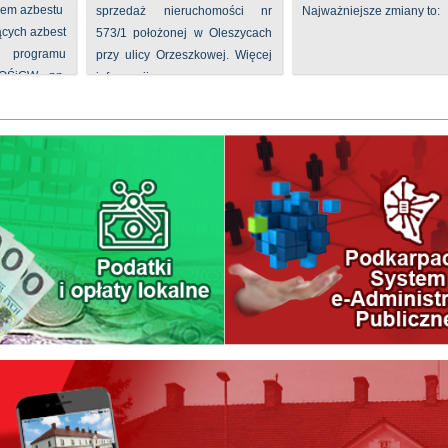
iem azbestu
sprzedaż nieruchomości nr
Najważniejsze zmiany to:
ących azbest
573/1 położonej w Oleszycach
rogramu
przy ulicy Orzeszkowej. Więcej
FOŚiGW pn.
informacji ...
...