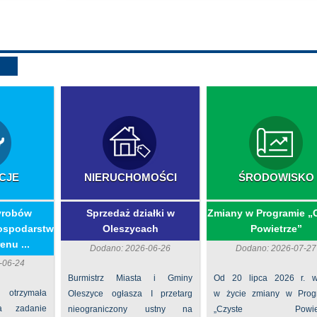
CJE
NIERUCHOMOŚCI
ŚRODOWISKO
yrobów
Sprzedaż działki w
Zmiany w Programie „
ospodarstw
Oleszycach
Powietrze”
enu ...
Dodano: 2026-06-26
Dodano: 2026-07-27
-06-24
Burmistrz Miasta i Gminy
Od 20 lipca 2026 r. w
 otrzymała
Oleszyce ogłasza I przetarg
w życie zmiany w Prog
na zadanie
nieograniczony ustny na
„Czyste Powietr