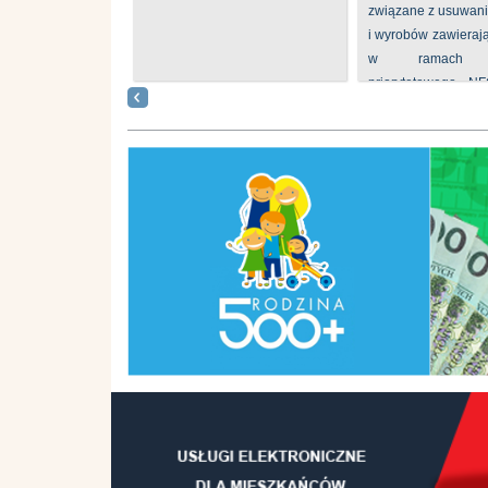
związane z usuwan
i wyrobów zawieraj
w ramach p
priorytetowego N
„Usuwanie odpadów 