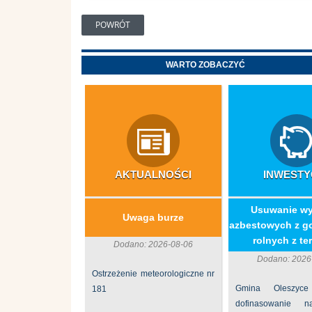
POWRÓT
WARTO ZOBACZYĆ
AKTUALNOŚCI
INWESTY
​Usuwanie w
Uwaga burze
azbestowych z g
rolnych z ter
Dodano: 2026-08-06
Dodano: 2026
Ostrzeżenie meteorologiczne nr
Gmina Oleszyce
181
dofinasowanie 