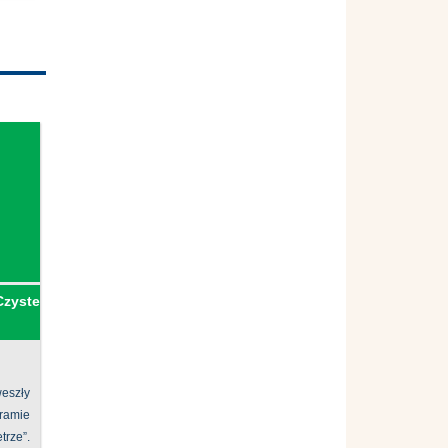
Czyste
eszły
ramie
ze”.