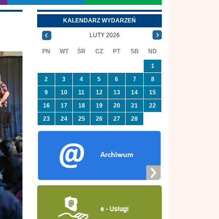
KALENDARZ WYDARZEŃ
LUTY 2026
PN
WT
ŚR
CZ
PT
SB
ND
1
2
3
4
5
6
7
8
9
10
11
12
13
14
15
16
17
18
19
20
21
22
23
24
25
26
27
28