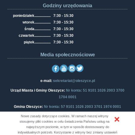
Godziny urzędowania
poniedziałek
..................
7:30 - 15:30
wtorek
..................
7:30 - 15:30
środa
..................
7:30 - 15:30
czwartek
..................
7:30 - 15:30
piątek
..................
7:30 - 15:30
Media społecznościowe
e-mail:
sekretariat@oleszyce.pl
Urząd Miasta i Gminy Oleszyce:
Nr konta: 51 9101 1026 2003 3700
1704 0001
Gmina Oleszyce:
Nr konta: 57 9101 1026 2003 3701 1974 0001
Nowe zasady dotyczące cookies. W ramach naszej witryny
stosujemy pliki cookies w celu świadczenia Państwu usług na
najwyższym poziomie, w tym w sposób dostosowany do
Copyright © Oficjalny Portal Informacyjny Urzędu Miasta i Gminy
indywidualnych potrzeb. Korzystanie z witryny bez zmiany ustawień
Oleszyce