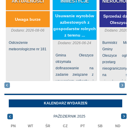
AKTUALNOŚCI
INWESTYCJE
NIERUCHOM
​Usuwanie wyrobów
Sprzedaż dzia
Uwaga burze
azbestowych z
Oleszycac
gospodarstw rolnych
Dodano: 2026-08-06
Dodano: 2026-0
z terenu ...
Ostrzeżenie
Burmistrz Mia
Dodano: 2026-06-24
meteorologiczne nr 181
Gminy
Gmina Oleszyce
Oleszyce ogła
otrzymała
przetarg
dofinasowanie na
nieograniczony 
zadanie związane z
na sprze
usuwaniem azbestu i
nieruchomości nr
wyrobów zawierających
położone
azbest w ramach
Oleszycach przy
programu
Orzeszkowej. W
KALENDARZ WYDARZEŃ
priorytetowego
informacji ...
NFOŚiGW pn.
PAŹDZIERNIK 2025
„Usuwanie odpadów ...
PN
WT
ŚR
CZ
PT
SB
ND