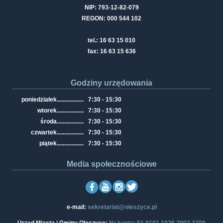
NIP: 793-12-82-079
REGON: 000 544 102
tel.: 16 63 15 010
fax: 16 63 15 636
Godziny urzędowania
poniedziałek
..................
7:30 - 15:30
wtorek
..................
7:30 - 15:30
środa
..................
7:30 - 15:30
czwartek
..................
7:30 - 15:30
piątek
..................
7:30 - 15:30
Media społecznościowe
e-mail:
sekretariat@oleszyce.pl
Urząd Miasta i Gminy Oleszyce:
Nr konta: 51 9101 1026 2003 3700