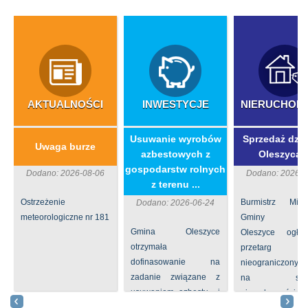
AKTUALNOŚCI
INWESTYCJE
NIERUCHOM
​Usuwanie wyrobów
Sprzedaż dzia
Uwaga burze
azbestowych z
Oleszycac
gospodarstw rolnych
Dodano: 2026-08-06
Dodano: 2026-0
z terenu ...
Ostrzeżenie
Burmistrz Mia
Dodano: 2026-06-24
meteorologiczne nr 181
Gminy
Gmina Oleszyce
Oleszyce ogła
otrzymała
przetarg
dofinasowanie na
nieograniczony 
zadanie związane z
na sprze
usuwaniem azbestu i
nieruchomości nr
wyrobów zawierających
położone