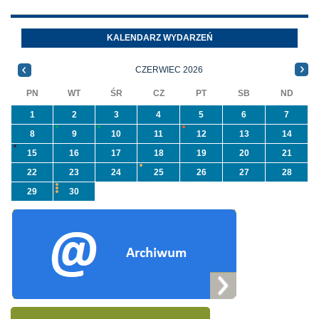
azbest w ramach
Oleszycach przy
programu
Orzeszkowej. W
KALENDARZ WYDARZEŃ
priorytetowego
informacji ...
NFOŚiGW pn.
CZERWIEC 2026
„Usuwanie odpadów ...
PN
WT
ŚR
CZ
PT
SB
ND
1
2
3
4
5
6
7
8
9
10
11
12
13
14
15
16
17
18
19
20
21
22
23
24
25
26
27
28
29
30