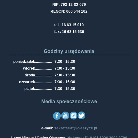
NIP: 793-12-82-079
REGON: 000 544 102
tel.: 16 63 15 010
fax: 16 63 15 636
Godziny urzędowania
poniedziałek
..................
7:30 - 15:30
wtorek
..................
7:30 - 15:30
środa
..................
7:30 - 15:30
czwartek
..................
7:30 - 15:30
piątek
..................
7:30 - 15:30
Media społecznościowe
e-mail:
sekretariat@oleszyce.pl
Urząd Miasta i Gminy Oleszyce:
Nr konta: 51 9101 1026 2003 3700