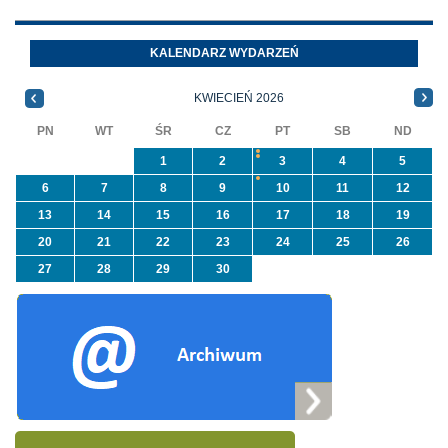
azbest w ramach
Oleszycach przy
programu
Orzeszkowej. W
KALENDARZ WYDARZEŃ
priorytetowego
informacji ...
NFOŚiGW pn.
KWIECIEŃ 2026
„Usuwanie odpadów ...
PN
WT
ŚR
CZ
PT
SB
ND
1
2
3
4
5
6
7
8
9
10
11
12
13
14
15
16
17
18
19
20
21
22
23
24
25
26
27
28
29
30