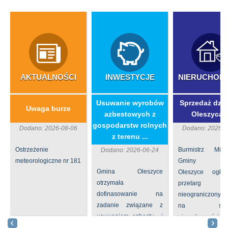
AKTUALNOŚCI
INWESTYCJE
NIERUCHOM
​Usuwanie wyrobów
Sprzedaż dzia
Uwaga burze
azbestowych z
Oleszycac
gospodarstw rolnych
Dodano: 2026-08-06
Dodano: 2026-0
z terenu ...
Ostrzeżenie
Burmistrz Mia
Dodano: 2026-06-24
meteorologiczne nr 181
Gminy
Gmina Oleszyce
Oleszyce ogła
otrzymała
przetarg
dofinasowanie na
nieograniczony 
zadanie związane z
na sprze
usuwaniem azbestu i
nieruchomości nr
wyrobów zawierających
położone