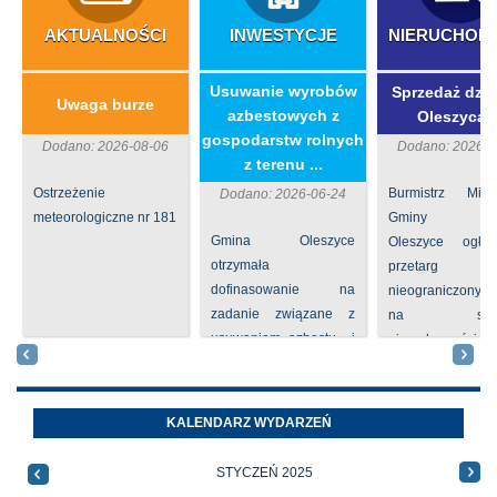
AKTUALNOŚCI
INWESTYCJE
NIERUCHOM
​Usuwanie wyrobów
Sprzedaż dzia
Uwaga burze
azbestowych z
Oleszycac
gospodarstw rolnych
Dodano: 2026-08-06
Dodano: 2026-0
z terenu ...
Ostrzeżenie
Burmistrz Mia
Dodano: 2026-06-24
meteorologiczne nr 181
Gminy
Gmina Oleszyce
Oleszyce ogła
otrzymała
przetarg
dofinasowanie na
nieograniczony 
zadanie związane z
na sprze
usuwaniem azbestu i
nieruchomości nr
wyrobów zawierających
położone
azbest w ramach
Oleszycach przy
programu
Orzeszkowej. W
KALENDARZ WYDARZEŃ
priorytetowego
informacji ...
NFOŚiGW pn.
STYCZEŃ 2025
„Usuwanie odpadów ...