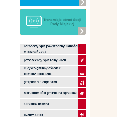
narodowy spis powszechny ludności i
mieszkań 2021
powszechny spis rolny 2020
miejsko-gminny ośrodek
pomocy społecznej
gospodarka odpadami
nieruchomości gminne na sprzedaż
sprzedaż drewna
dyżury aptek