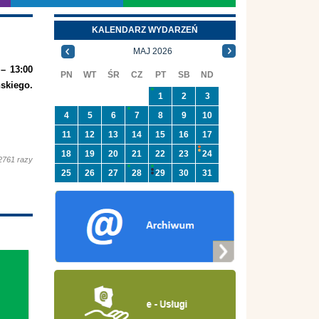
KALENDARZ WYDARZEŃ
MAJ 2026
 – 13:00
PN
WT
ŚR
CZ
PT
SB
ND
skiego.
1
2
3
4
5
6
7
8
9
10
11
12
13
14
15
16
17
18
19
20
21
22
23
24
2761 razy
25
26
27
28
29
30
31