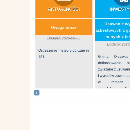
AKTUALNOŚCI
INWESTY
​Usuwanie w
Uwaga burze
azbestowych z g
rolnych z ter
Dodano: 2026-08-06
Dodano: 2026
Ostrzeżenie meteorologiczne nr
Gmina Oleszyce
181
dofinasowanie 
związane z usuwan
i wyrobów zawieraj
w ramach p
priorytetowego N
„Usuwanie odpadów 