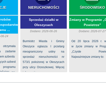
CJE
NIERUCHOMOŚCI
ŚRODOWISKO
yrobów
Sprzedaż działki w
Zmiany w Programie „
ospodarstw
Oleszycach
Powietrze”
enu ...
Dodano: 2026-06-26
Dodano: 2026-07-27
-06-24
Burmistrz Miasta i Gminy
Od 20 lipca 2026 r. w
 otrzymała
Oleszyce ogłasza I przetarg
w życie zmiany w Prog
na zadanie
nieograniczony ustny na
„Czyste Powietr
iem azbestu
sprzedaż nieruchomości nr
Najważniejsze zmiany to:
ących azbest
573/1 położonej w Oleszycach
rogramu
przy ulicy Orzeszkowej. Więcej
FOŚiGW pn.
informacji ...
...