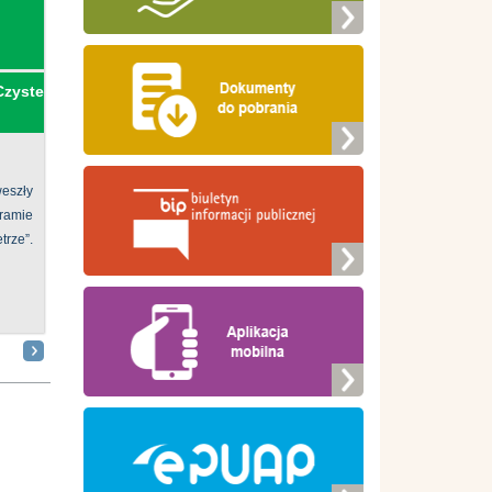
Czyste
eszły
ramie
ze”.