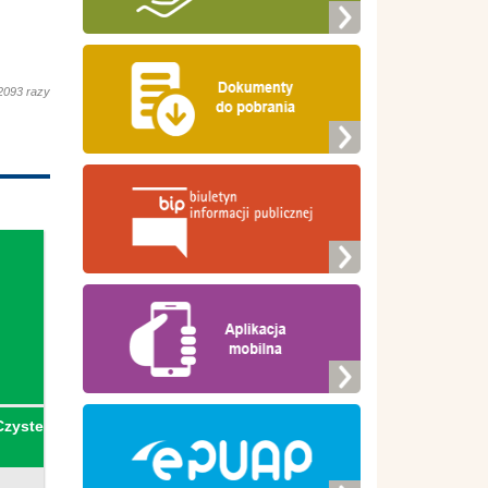
2093 razy
Czyste