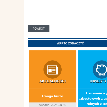
POWRÓT
WARTO ZOBACZYĆ
AKTUALNOŚCI
INWESTY
​Usuwanie w
Uwaga burze
azbestowych z g
rolnych z ter
Dodano: 2026-08-06