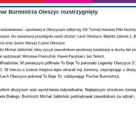
har Burmistrza Oleszyc rozstrzygnięty
i widowiskowo - sportowej w Oleszycach odbył się XIV Turniej Halowej Piłki Nożnej
yce. Do rywalizacji przystąpiło sześć drużyn: Lech Oleszyce, Błękitni Zalesie 1, Bł
yce oraz Junior Starszy Czarni Oleszyce.
z Michał Jabłoński, który życzył zawodnikom sportowej rywalizacji w duchu fair pl
sędziowali: Mirosław Powroźnik, Paweł Paryniak i Jan Terech.
finalistów. W pierwszym półfinale To Beje To pokonało Legendy Oleszyce 3:
. W meczu o trzecie miejsce lepsi okazali się Juniorzy, zwyciężając z druż
ce Lech Oleszyce pokonał To Beje To, zdobywając Puchar Burmistrza.
kim drużynom oraz wyróżnienia indywidualne. Najlepszym strzelcem turniej
riela Białego. Burmistrz Michał Jabłoński podziękował zawodnikom za udział i 