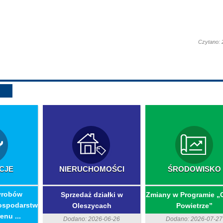
Czytano: 
CJE
NIERUCHOMOŚCI
ŚRODOWISKO
yrobów
Sprzedaż działki w
Zmiany w Programie „
ospodarstw
Oleszycach
Powietrze”
enu ...
Dodano: 2026-06-26
Dodano: 2026-07-27