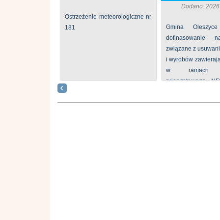
Dodano: 2026
Ostrzeżenie meteorologiczne nr
Gmina Oleszyce
181
dofinasowanie 
związane z usuwan
i wyrobów zawieraj
w ramach p
priorytetowego N
„Usuwanie odpadów 