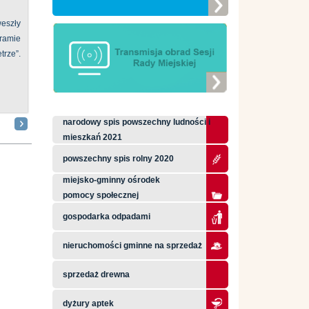
eszły
ramie
ze”.
narodowy spis powszechny ludności i
mieszkań 2021
powszechny spis rolny 2020
miejsko-gminny ośrodek
pomocy społecznej
gospodarka odpadami
nieruchomości gminne na sprzedaż
sprzedaż drewna
dyżury aptek