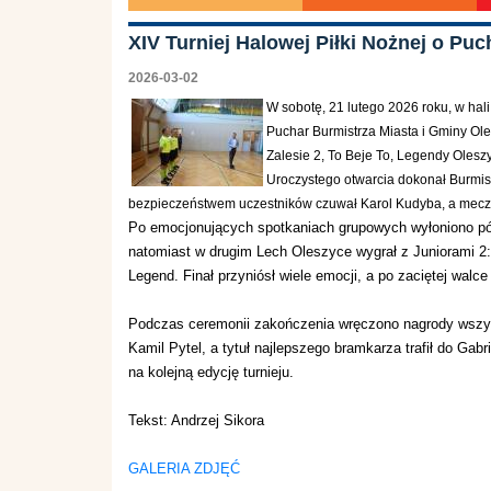
XIV Turniej Halowej Piłki Nożnej o Puc
2026-03-02
W sobotę, 21 lutego 2026 roku, w hal
Puchar Burmistrza Miasta i Gminy Olesz
Zalesie 2, To Beje To, Legendy Olesz
Uroczystego otwarcia dokonał Burmistr
bezpieczeństwem uczestników czuwał Karol Kudyba, a mecze 
Po emocjonujących spotkaniach grupowych wyłoniono pół
natomiast w drugim Lech Oleszyce wygrał z Juniorami 2:1
Legend. Finał przyniósł wiele emocji, a po zaciętej wal
Podczas ceremonii zakończenia wręczono nagrody wszyst
Kamil Pytel, a tytuł najlepszego bramkarza trafił do Gab
na kolejną edycję turnieju.
Tekst: Andrzej Sikora
GALERIA ZDJĘĆ