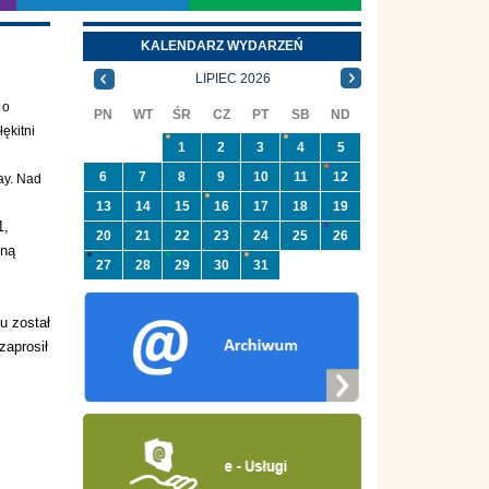
KALENDARZ WYDARZEŃ
LIPIEC 2026
 o
PN
WT
ŚR
CZ
PT
SB
ND
ękitni
1
2
3
4
5
6
7
8
9
10
11
12
ay. Nad
13
14
15
16
17
18
19
1,
20
21
22
23
24
25
26
yną
27
28
29
30
31
u został
zaprosił