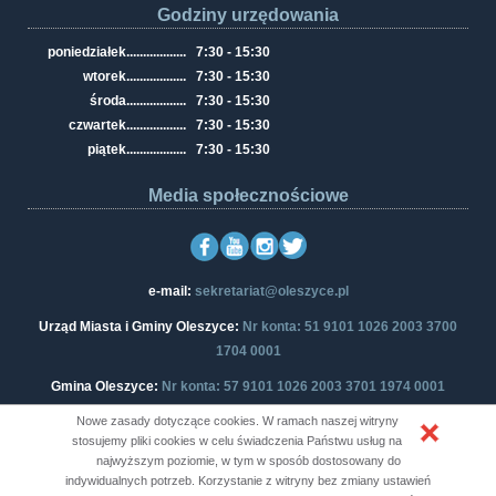
Godziny urzędowania
poniedziałek
..................
7:30 - 15:30
wtorek
..................
7:30 - 15:30
środa
..................
7:30 - 15:30
czwartek
..................
7:30 - 15:30
piątek
..................
7:30 - 15:30
Media społecznościowe
e-mail:
sekretariat@oleszyce.pl
Urząd Miasta i Gminy Oleszyce:
Nr konta: 51 9101 1026 2003 3700
1704 0001
Gmina Oleszyce:
Nr konta: 57 9101 1026 2003 3701 1974 0001
Nowe zasady dotyczące cookies. W ramach naszej witryny
stosujemy pliki cookies w celu świadczenia Państwu usług na
najwyższym poziomie, w tym w sposób dostosowany do
Copyright © Oficjalny Portal Informacyjny Urzędu Miasta i Gminy
indywidualnych potrzeb. Korzystanie z witryny bez zmiany ustawień
Oleszyce