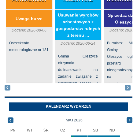
​Usuwanie wyrobów
Sprzedaż dzia
Uwaga burze
azbestowych z
Oleszycac
gospodarstw rolnych
Dodano: 2026-08-06
Dodano: 2026-0
z terenu ...
Ostrzeżenie
Burmistrz Mia
Dodano: 2026-06-24
meteorologiczne nr 181
Gminy
Gmina Oleszyce
Oleszyce ogła
otrzymała
przetarg
dofinasowanie na
nieograniczony 
zadanie związane z
na sprze
usuwaniem azbestu i
nieruchomości nr
wyrobów zawierających
położone
azbest w ramach
Oleszycach przy
programu
Orzeszkowej. W
KALENDARZ WYDARZEŃ
priorytetowego
informacji ...
NFOŚiGW pn.
MAJ 2026
„Usuwanie odpadów ...
PN
WT
ŚR
CZ
PT
SB
ND