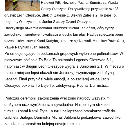
Halowej Piłki Nożnej o Puchar Burmistrza Miasta i
Gminy Oleszyce. Do rywalizacji przystąpiło sześć
drużyn: Lech Oleszyce, Błękitni Zalesie 1, Błękitni Zalesie 2, To Beje To,
Legendy Oleszyce oraz Junior Starszy Czarni Oleszyce.
Uroczystego otwarcia dokonał Burmistrz Michał Jabłoński, który życzył
zawodnikom sportowej rywalizacji w duchu fair play. Nad bezpieczeństwem
uczestników czuwał Karol Kudyba, a mecze sędziowali: Mirosław Powroźnik,
Paweł Paryniak i Jan Terech.
Po emocjonujących spotkaniach grupowych wyłoniono półfinalistów. W
pierwszym półfinale To Beje To pokonało Legendy Oleszyce 3:1,
natomiast w drugim Lech Oleszyce wygrał z Juniorami 2:1. W meczu o
trzecie miejsce lepsi okazali się Juniorzy, zwyciężając z drużyną
Legend. Finał przyniósł wiele emocji, a po zaciętej walce Lech
Oleszyce pokonał To Beje To, zdobywając Puchar Burmistrza.
Podczas ceremonii zakończenia wręczono nagrody wszystkim
drużynom oraz wyróżnienia indywidualne. Najlepszym strzelcem
turnieju został Kamil Pytel, a tytuł najlepszego bramkarza trafił do
Gabriela Białego. Burmistrz Michał Jabłoński podziękował zawodnikom
za udział i zaprosił na kolejną edycję turnieju.