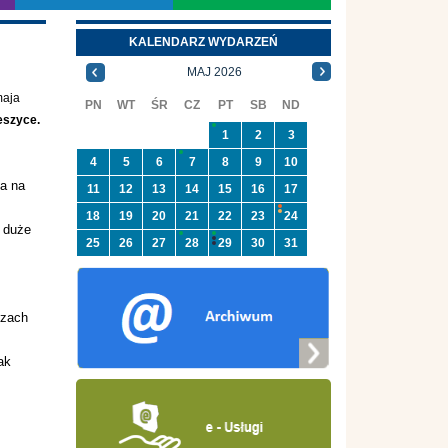
KALENDARZ WYDARZEŃ
MAJ 2026
maja
PN
WT
ŚR
CZ
PT
SB
ND
eszyce.
1
2
3
4
5
6
7
8
9
10
ła na
11
12
13
14
15
16
17
18
19
20
21
22
23
24
 duże
25
26
27
28
29
30
31
ezach
ak