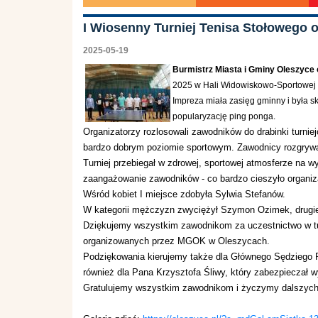
I Wiosenny Turniej Tenisa Stołowego 
2025-05-19
Burmistrz Miasta i Gminy Oleszyce
2025 w Hali Widowiskowo-Sportowej
Impreza miała zasięg gminny i była 
popularyzację ping ponga.
Organizatorzy rozlosowali zawodników do drabinki turnie
bardzo dobrym poziomie sportowym. Zawodnicy rozgryw
Turniej przebiegał w zdrowej, sportowej atmosferze n
zaangażowanie zawodników - co bardzo cieszyło organiza
Wśród kobiet I miejsce zdobyła Sylwia Stefanów.
W kategorii mężczyzn zwyciężył Szymon Ozimek, drugie m
Dziękujemy wszystkim zawodnikom za uczestnictwo w tu
organizowanych przez MGOK w Oleszycach.
Podziękowania kierujemy także dla Głównego Sędziego P
również dla Pana Krzysztofa Śliwy, który zabezpieczał
Gratulujemy wszystkim zawodnikom i życzymy dalszyc