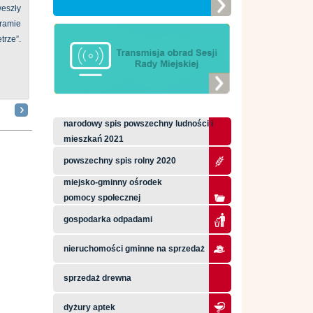
eszły
ramie
ze”.
narodowy spis powszechny ludności i
mieszkań 2021
powszechny spis rolny 2020
miejsko-gminny ośrodek
pomocy społecznej
gospodarka odpadami
nieruchomości gminne na sprzedaż
sprzedaż drewna
dyżury aptek