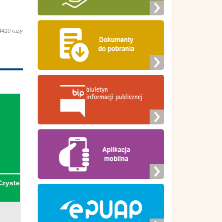
4410 razy
Czyste