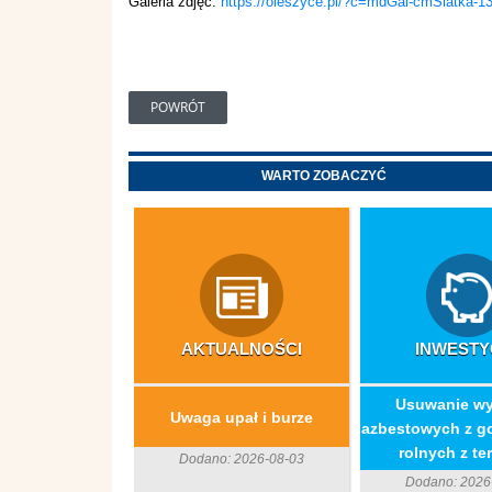
Galeria zdjęć:
https://oleszyce.pl/?c=mdGal-cmSiatka-1
POWRÓT
WARTO ZOBACZYĆ
AKTUALNOŚCI
INWESTY
​Usuwanie w
Uwaga upał i burze
azbestowych z g
rolnych z ter
Dodano: 2026-08-03
Dodano: 2026