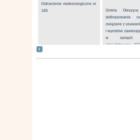
Ostrzeżenie meteorologiczne nr
Gmina Oleszyce
180
dofinasowanie 
związane z usuwan
i wyrobów zawieraj
w ramach p
priorytetowego N
„Usuwanie odpadów 