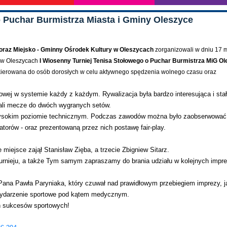
o Puchar Burmistrza Miasta i Gminy Oleszyce
 oraz Miejsko - Gminny Ośrodek Kultury w Oleszycach
zorganizowali w dniu 17 
 w Oleszycach
I Wiosenny Turniej Tenisa Stołowego o Puchar Burmistrza MiG Ol
skierowana do osób dorosłych w celu aktywnego spędzenia wolnego czasu oraz
jowej w systemie każdy z każdym. Rywalizacja była bardzo interesująca i sta
ali mecze do dwóch wygranych setów.
a wysokim poziomie technicznym. Podczas zawodów można było zaobserwować
torów - oraz prezentowaną przez nich postawę fair-play.
iejsce zajął Stanisław Zięba, a trzecie Zbigniew Sitarz.
rnieju, a także Tym samym zapraszamy do brania udziału w kolejnych impr
ana Pawła Paryniaka, który czuwał nad prawidłowym przebiegiem imprezy, j
 wydarzenie sportowe pod kątem medycznym.
h sukcesów sportowych!