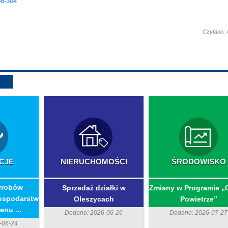
36-304
Czytano: 
CJE
NIERUCHOMOŚCI
ŚRODOWISKO
yrobów
Sprzedaż działki w
Zmiany w Programie „
ospodarstw
Oleszycach
Powietrze”
enu ...
Dodano: 2026-06-26
Dodano: 2026-07-27
-06-24