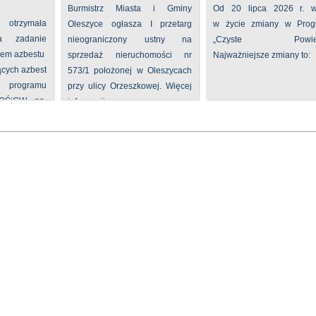
Burmistrz Miasta i Gminy
Od 20 lipca 2026 r. w
 otrzymała
Oleszyce ogłasza I przetarg
w życie zmiany w Prog
na zadanie
nieograniczony ustny na
„Czyste Powietr
iem azbestu
sprzedaż nieruchomości nr
Najważniejsze zmiany to:
ących azbest
573/1 położonej w Oleszycach
rogramu
przy ulicy Orzeszkowej. Więcej
FOŚiGW pn.
informacji ...
...