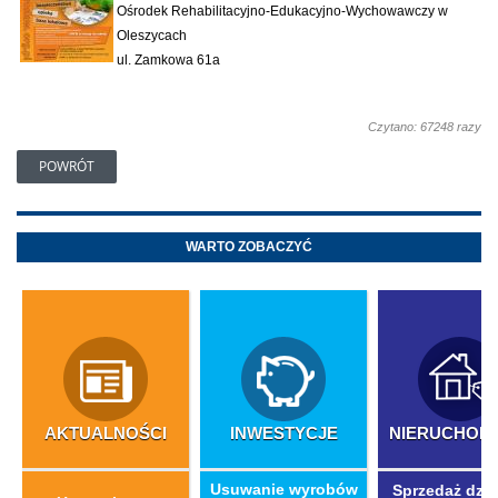
Ośrodek Rehabilitacyjno-Edukacyjno-Wychowawczy w
Oleszycach
ul. Zamkowa 61a
Czytano: 67248 razy
POWRÓT
WARTO ZOBACZYĆ
AKTUALNOŚCI
INWESTYCJE
NIERUCHOM
​Usuwanie wyrobów
Sprzedaż dzia