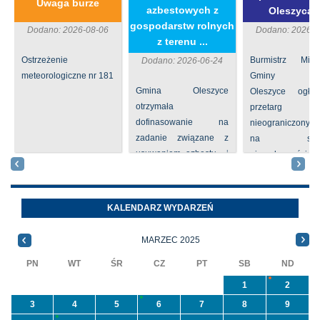
Uwaga burze
azbestowych z
Oleszycac
gospodarstw rolnych
Dodano: 2026-08-06
Dodano: 2026-0
z terenu ...
Ostrzeżenie
Burmistrz Mia
Dodano: 2026-06-24
meteorologiczne nr 181
Gminy
Gmina Oleszyce
Oleszyce ogła
otrzymała
przetarg
dofinasowanie na
nieograniczony 
zadanie związane z
na sprze
usuwaniem azbestu i
nieruchomości nr
wyrobów zawierających
położone
azbest w ramach
Oleszycach przy
programu
Orzeszkowej. W
KALENDARZ WYDARZEŃ
priorytetowego
informacji ...
NFOŚiGW pn.
MARZEC 2025
„Usuwanie odpadów ...
PN
WT
ŚR
CZ
PT
SB
ND
1
2
3
4
5
6
7
8
9