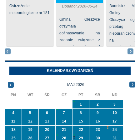
Ostrzeżenie
Burmistrz Mia
Dodano: 2026-06-24
meteorologiczne nr 181
Gminy
Gmina Oleszyce
Oleszyce ogła
otrzymała
przetarg
dofinasowanie na
nieograniczony 
zadanie związane z
na sprze
usuwaniem azbestu i
nieruchomości nr
wyrobów zawierających
położone
azbest w ramach
Oleszycach przy
programu
Orzeszkowej. W
KALENDARZ WYDARZEŃ
priorytetowego
informacji ...
NFOŚiGW pn.
MAJ 2026
„Usuwanie odpadów ...
PN
WT
ŚR
CZ
PT
SB
ND
1
2
3
4
5
6
7
8
9
10
11
12
13
14
15
16
17
18
19
20
21
22
23
24
25
26
27
28
29
30
31