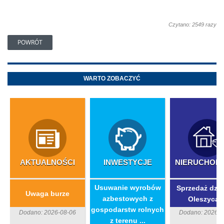
Czytano: 2549 razy
POWRÓT
WARTO ZOBACZYĆ
AKTUALNOŚCI
INWESTYCJE
NIERUCHOM
​Usuwanie wyrobów
Sprzedaż dzia
Uwaga burze
azbestowych z
Oleszycac
gospodarstw rolnych
Dodano: 2026-08-06
Dodano: 2026-0
z terenu ...