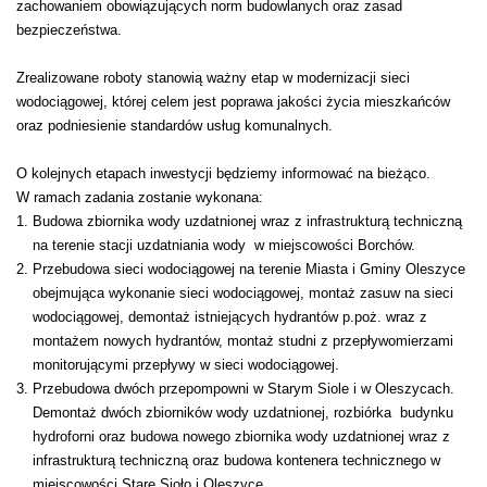
zachowaniem obowiązujących norm budowlanych oraz zasad
bezpieczeństwa.
Zrealizowane roboty stanowią ważny etap w modernizacji sieci
wodociągowej, której celem jest poprawa jakości życia mieszkańców
oraz podniesienie standardów usług komunalnych.
O kolejnych etapach inwestycji będziemy informować na bieżąco.
W ramach zadania zostanie wykonana:
Budowa zbiornika wody uzdatnionej wraz z infrastrukturą techniczną
na terenie stacji uzdatniania wody w miejscowości Borchów.
Przebudowa sieci wodociągowej na terenie Miasta i Gminy Oleszyce
obejmująca wykonanie sieci wodociągowej, montaż zasuw na sieci
wodociągowej, demontaż istniejących hydrantów p.poż. wraz z
montażem nowych hydrantów, montaż studni z przepływomierzami
monitorującymi przepływy w sieci wodociągowej.
Przebudowa dwóch przepompowni w Starym Siole i w Oleszycach.
Demontaż dwóch zbiorników wody uzdatnionej, rozbiórka budynku
hydroforni oraz budowa nowego zbiornika wody uzdatnionej wraz z
infrastrukturą techniczną oraz budowa kontenera technicznego w
miejscowości Stare Sioło i Oleszyce.