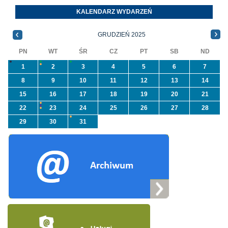
programu
Orzeszkowej. W
KALENDARZ WYDARZEŃ
priorytetowego
informacji ...
NFOŚiGW pn.
GRUDZIEŃ 2025
„Usuwanie odpadów ...
PN
WT
ŚR
CZ
PT
SB
ND
1
2
3
4
5
6
7
8
9
10
11
12
13
14
15
16
17
18
19
20
21
22
23
24
25
26
27
28
29
30
31