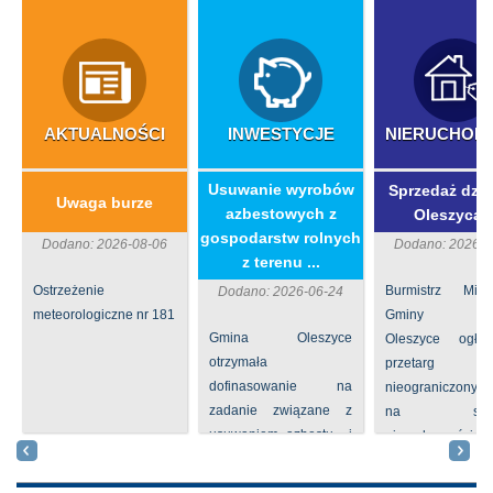
AKTUALNOŚCI
INWESTYCJE
NIERUCHOM
​Usuwanie wyrobów
Sprzedaż dzia
Uwaga burze
azbestowych z
Oleszycac
gospodarstw rolnych
Dodano: 2026-08-06
Dodano: 2026-0
z terenu ...
Ostrzeżenie
Burmistrz Mia
Dodano: 2026-06-24
meteorologiczne nr 181
Gminy
Gmina Oleszyce
Oleszyce ogła
otrzymała
przetarg
dofinasowanie na
nieograniczony 
zadanie związane z
na sprze
usuwaniem azbestu i
nieruchomości nr
wyrobów zawierających
położone
azbest w ramach
Oleszycach przy