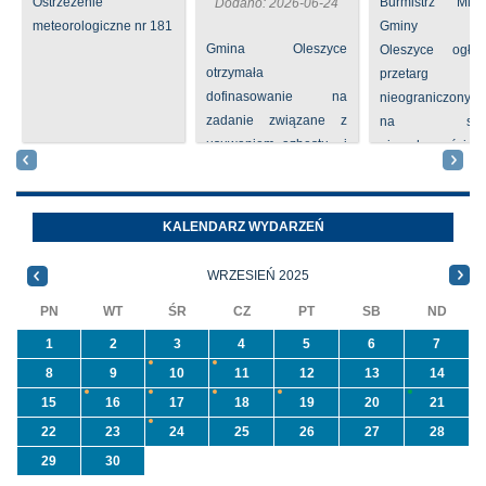
Ostrzeżenie
Burmistrz Mia
Dodano: 2026-06-24
meteorologiczne nr 181
Gminy
Gmina Oleszyce
Oleszyce ogła
otrzymała
przetarg
dofinasowanie na
nieograniczony 
zadanie związane z
na sprze
usuwaniem azbestu i
nieruchomości nr
wyrobów zawierających
położone
azbest w ramach
Oleszycach przy
programu
Orzeszkowej. W
KALENDARZ WYDARZEŃ
priorytetowego
informacji ...
NFOŚiGW pn.
WRZESIEŃ 2025
„Usuwanie odpadów ...
PN
WT
ŚR
CZ
PT
SB
ND
1
2
3
4
5
6
7
8
9
10
11
12
13
14
15
16
17
18
19
20
21
22
23
24
25
26
27
28
29
30