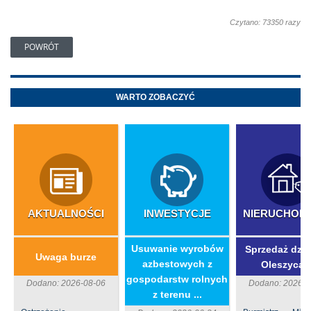
Czytano: 73350 razy
POWRÓT
WARTO ZOBACZYĆ
AKTUALNOŚCI
INWESTYCJE
NIERUCHOM
​Usuwanie wyrobów
Sprzedaż dzia
Uwaga burze
azbestowych z
Oleszycac
gospodarstw rolnych
Dodano: 2026-08-06
Dodano: 2026-0
z terenu ...