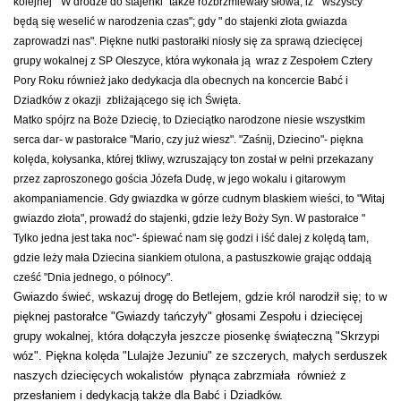
kolejnej " W drodze do stajenki" także rozbrzmiewały słowa, iż " wszyscy
będą się weselić w narodzenia czas"; gdy " do stajenki złota gwiazda
zaprowadzi nas". Piękne nutki pastorałki niosły się za sprawą dziecięcej
grupy wokalnej z SP Oleszyce, która wykonała ją wraz z Zespołem Cztery
Pory Roku również jako dedykacja dla obecnych na koncercie Babć i
Dziadków z okazji zbliżającego się ich Święta.
Matko spójrz na Boże Dziecię, to Dzieciątko narodzone niesie wszystkim
serca dar- w pastorałce "Mario, czy już wiesz". "Zaśnij, Dziecino"- piękna
kolęda, kołysanka, której tkliwy, wzruszający ton został w pełni przekazany
przez zaproszonego gościa Józefa Dudę, w jego wokalu i gitarowym
akompaniamencie. Gdy gwiazdka w górze cudnym blaskiem wieści, to "Witaj
gwiazdo złota", prowadź do stajenki, gdzie leży Boży Syn. W pastorałce "
Tylko jedna jest taka noc"- śpiewać nam się godzi i iść dalej z kolędą tam,
gdzie leży mała Dziecina siankiem otulona, a pastuszkowie grając oddają
cześć "Dnia jednego, o północy".
Gwiazdo świeć, wskazuj drogę do Betlejem, gdzie król narodził się; to w
pięknej pastorałce "Gwiazdy tańczyły" głosami Zespołu i dziecięcej
grupy wokalnej, która dołączyła jeszcze piosenkę świąteczną "Skrzypi
wóz". Piękna kolęda "Lulajże Jezuniu" ze szczerych, małych serduszek
naszych dziecięcych wokalistów płynąca zabrzmiała również z
przesłaniem i dedykacją także dla Babć i Dziadków.