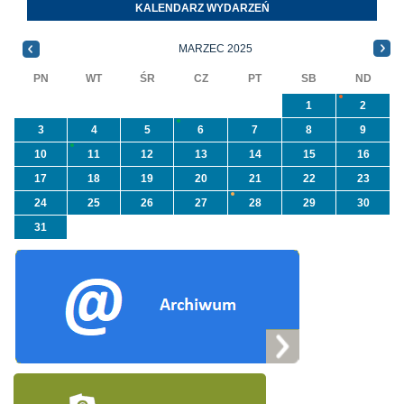
Orzeszkowej. W
KALENDARZ WYDARZEŃ
priorytetowego
informacji ...
NFOŚiGW pn.
MARZEC 2025
„Usuwanie odpadów ...
PN
WT
ŚR
CZ
PT
SB
ND
1
2
3
4
5
6
7
8
9
10
11
12
13
14
15
16
17
18
19
20
21
22
23
24
25
26
27
28
29
30
31