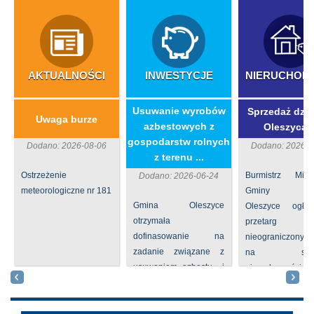
AKTUALNOŚCI
INWESTYCJE
NIERUCHOM
​Usuwanie wyrobów
Sprzedaż dzia
Uwaga burze
azbestowych z
Oleszycac
gospodarstw rolnych
Dodano: 2026-08-06
Dodano: 2026-0
z terenu ...
Ostrzeżenie
Burmistrz Mia
Dodano: 2026-06-24
meteorologiczne nr 181
Gminy
Gmina Oleszyce
Oleszyce ogła
otrzymała
przetarg
dofinasowanie na
nieograniczony 
zadanie związane z
na sprze
usuwaniem azbestu i
nieruchomości nr
wyrobów zawierających
położone
azbest w ramach
Oleszycach przy
programu