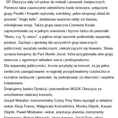
SP Oleszyce dały ich pokaz do melodii i piosenek świątecznych.
Pierwsze takie zauroczenie odnieśliśmy kiedy dziecięce, połączone
grupy Perełki i Kropelki wykonały żartobliwy, pełen ekspresji układ do
piosenki "Jingle bells", dodatkowo wrażenie robiły ich barwne,
mikołajkowe stroje. Także grupa taneczna Czerwone Korale
zaprezentowała się w pełnym uniesienia i liryzmu tańcu do pastorałki
"Mario, czy Ty wiesz", a piękne stroje tancerek podkreślały wspaniały
przekaz. Zachwyt i aprobatę dla wszystkich grup tanecznych
publiczność wyrażała serdecznymi, niekończącymi się brawami. Słowa
uznania kierujemy do Pani Moniki Jezuit, która przygotowała obie grupy
taneczne z ogromnym wkładem serca i profesjonalizmu.
Dla wspaniałej publiczności, licznie przybyłej na koncert, za jej pełne,
serdeczne zaangażowanie- w nagrodę przygotowaliśmy ciasteczka w
kształcie serduszek i gwiazdek, by podziękować za obecność i wspólne
kolędowanie.
Dziękujemy bardzo Dyrekcji i pracownikom MGOK Oleszyce za
umożliwienie realizacji koncertu.
Zespół Wokalno- Instrumentalny Cztery Pory Roku wystąpił w składzie:
wokal- Alicja Franus, Małgorzata Kościelińska, Monika Olejnik, Kacper
Olejnik, Paweł Młodowiec- wokal, aranżacja utworów, instrumenty
klawiszowe, Roman Morawski- gitara basowa, Józef Duda- gitara