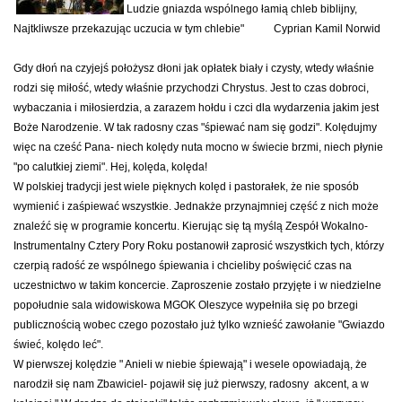
Ludzie gniazda wspólnego łamią chleb biblijny,
Najtkliwsze przekazując uczucia w tym chlebie" Cyprian Kamil Norwid
Gdy dłoń na czyjejś położysz dłoni jak opłatek biały i czysty, wtedy właśnie
rodzi się miłość, wtedy właśnie przychodzi Chrystus. Jest to czas dobroci,
wybaczania i miłosierdzia, a zarazem hołdu i czci dla wydarzenia jakim jest
Boże Narodzenie. W tak radosny czas "śpiewać nam się godzi". Kolędujmy
więc na cześć Pana- niech kolędy nuta mocno w świecie brzmi, niech płynie
"po calutkiej ziemi". Hej, kolęda, kolęda!
W polskiej tradycji jest wiele pięknych kolęd i pastorałek, że nie sposób
wymienić i zaśpiewać wszystkie. Jednakże przynajmniej część z nich może
znaleźć się w programie koncertu. Kierując się tą myślą Zespół Wokalno-
Instrumentalny Cztery Pory Roku postanowił zaprosić wszystkich tych, którzy
czerpią radość ze wspólnego śpiewania i chcieliby poświęcić czas na
uczestnictwo w takim koncercie. Zaproszenie zostało przyjęte i w niedzielne
popołudnie sala widowiskowa MGOK Oleszyce wypełniła się po brzegi
publicznością wobec czego pozostało już tylko wznieść zawołanie "Gwiazdo
świeć, kolędo leć".
W pierwszej kolędzie " Anieli w niebie śpiewają" i wesele opowiadają, że
narodził się nam Zbawiciel- pojawił się już pierwszy, radosny akcent, a w