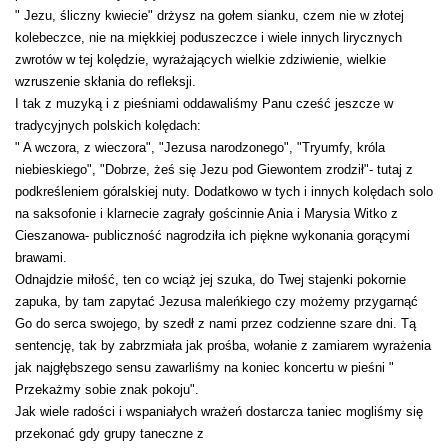
" Jezu, śliczny kwiecie" drżysz na gołem sianku, czem nie w złotej
kolebeczce, nie na miękkiej poduszeczce i wiele innych lirycznych
zwrotów w tej kolędzie, wyrażających wielkie zdziwienie, wielkie
wzruszenie skłania do refleksji.
I tak z muzyką i z pieśniami oddawaliśmy Panu cześć jeszcze w
tradycyjnych polskich kolędach:
" A wczora, z wieczora", "Jezusa narodzonego", "Tryumfy, króla
niebieskiego", "Dobrze, żeś się Jezu pod Giewontem zrodził"- tutaj z
podkreśleniem góralskiej nuty. Dodatkowo w tych i innych kolędach solo
na saksofonie i klarnecie zagrały gościnnie Ania i Marysia Witko z
Cieszanowa- publiczność nagrodziła ich piękne wykonania gorącymi
brawami.
Odnajdzie miłość, ten co wciąż jej szuka, do Twej stajenki pokornie
zapuka, by tam zapytać Jezusa maleńkiego czy możemy przygarnąć
Go do serca swojego, by szedł z nami przez codzienne szare dni. Tą
sentencję, tak by zabrzmiała jak prośba, wołanie z zamiarem wyrażenia
jak najgłębszego sensu zawarliśmy na koniec koncertu w pieśni "
Przekażmy sobie znak pokoju".
Jak wiele radości i wspaniałych wrażeń dostarcza taniec mogliśmy się
przekonać gdy grupy taneczne z