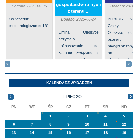
gospodarstw rolnych
Dodano: 2026-08-06
Dodano: 2026-0
z terenu ...
Ostrzeżenie
Burmistrz Mia
Dodano: 2026-06-24
meteorologiczne nr 181
Gminy
Gmina Oleszyce
Oleszyce ogła
otrzymała
przetarg
dofinasowanie na
nieograniczony 
zadanie związane z
na sprze
usuwaniem azbestu i
nieruchomości nr
wyrobów zawierających
położone
azbest w ramach
Oleszycach przy
programu
Orzeszkowej. W
KALENDARZ WYDARZEŃ
priorytetowego
informacji ...
NFOŚiGW pn.
LIPIEC 2026
„Usuwanie odpadów ...
PN
WT
ŚR
CZ
PT
SB
ND
1
2
3
4
5
6
7
8
9
10
11
12
13
14
15
16
17
18
19