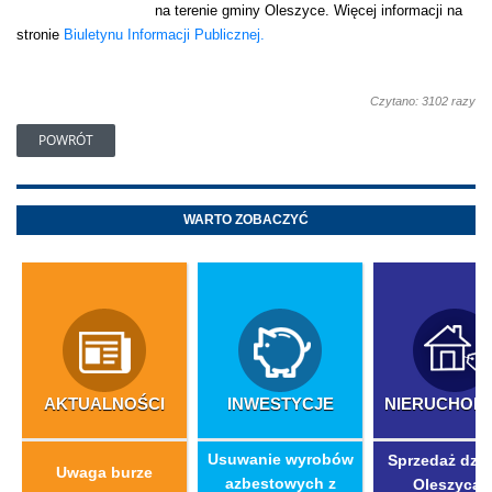
na terenie gminy Oleszyce. Więcej informacji na
stronie
Biuletynu Informacji Publicznej.
Czytano: 3102 razy
POWRÓT
WARTO ZOBACZYĆ
AKTUALNOŚCI
INWESTYCJE
NIERUCHOM
​Usuwanie wyrobów
Sprzedaż dzia
Uwaga burze
azbestowych z
Oleszycac