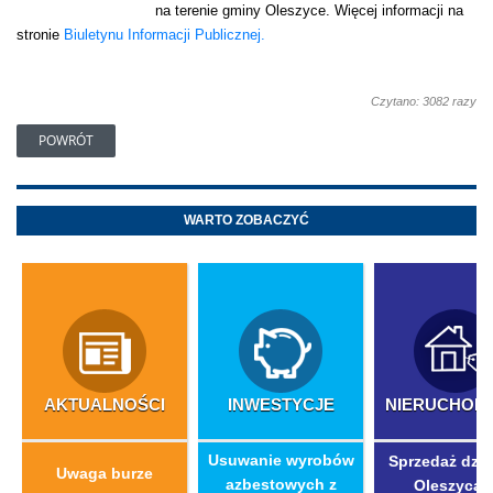
na terenie gminy Oleszyce. Więcej informacji na
stronie
Biuletynu Informacji Publicznej.
Czytano: 3082 razy
POWRÓT
WARTO ZOBACZYĆ
AKTUALNOŚCI
INWESTYCJE
NIERUCHOM
​Usuwanie wyrobów
Sprzedaż dzia
Uwaga burze
azbestowych z
Oleszycac