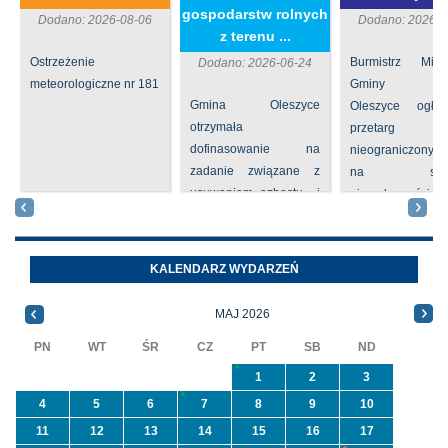
gospodarstw rolnych
Dodano: 2026-08-06
Dodano: 2026-0
z terenu ...
Ostrzeżenie
Burmistrz Mia
Dodano: 2026-06-24
meteorologiczne nr 181
Gminy
Gmina Oleszyce
Oleszyce ogła
otrzymała
przetarg
dofinasowanie na
nieograniczony 
zadanie związane z
na sprze
usuwaniem azbestu i
nieruchomości nr
wyrobów zawierających
położone
azbest w ramach
Oleszycach przy
programu
Orzeszkowej. W
KALENDARZ WYDARZEŃ
priorytetowego
informacji ...
NFOŚiGW pn.
MAJ 2026
„Usuwanie odpadów ...
PN
WT
ŚR
CZ
PT
SB
ND
1
2
3
4
5
6
7
8
9
10
11
12
13
14
15
16
17