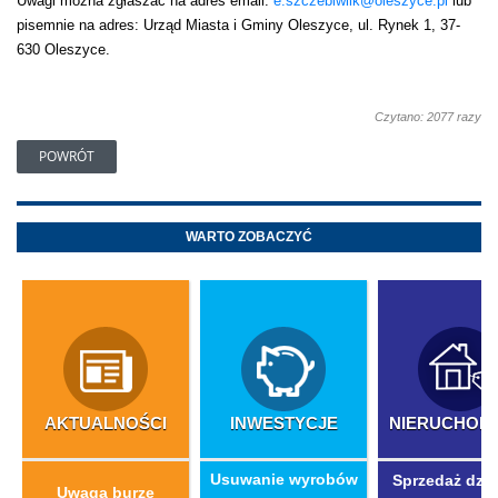
Uwagi można zgłaszać na adres email:
e.szczebiwilk@oleszyce.pl
lub
pisemnie na adres: Urząd Miasta i Gminy Oleszyce, ul. Rynek 1, 37-
630 Oleszyce.
Czytano: 2077 razy
POWRÓT
WARTO ZOBACZYĆ
AKTUALNOŚCI
INWESTYCJE
NIERUCHOM
​Usuwanie wyrobów
Sprzedaż dzia
Uwaga burze