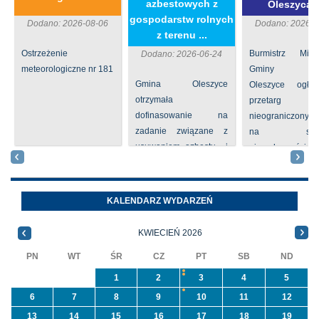
azbestowych z
Oleszycac
gospodarstw rolnych
Dodano: 2026-08-06
Dodano: 2026-0
z terenu ...
Ostrzeżenie
Burmistrz Mia
Dodano: 2026-06-24
meteorologiczne nr 181
Gminy
Gmina Oleszyce
Oleszyce ogła
otrzymała
przetarg
dofinasowanie na
nieograniczony 
zadanie związane z
na sprze
usuwaniem azbestu i
nieruchomości nr
wyrobów zawierających
położone
azbest w ramach
Oleszycach przy
programu
Orzeszkowej. W
KALENDARZ WYDARZEŃ
priorytetowego
informacji ...
NFOŚiGW pn.
KWIECIEŃ 2026
„Usuwanie odpadów ...
PN
WT
ŚR
CZ
PT
SB
ND
1
2
3
4
5
6
7
8
9
10
11
12
13
14
15
16
17
18
19