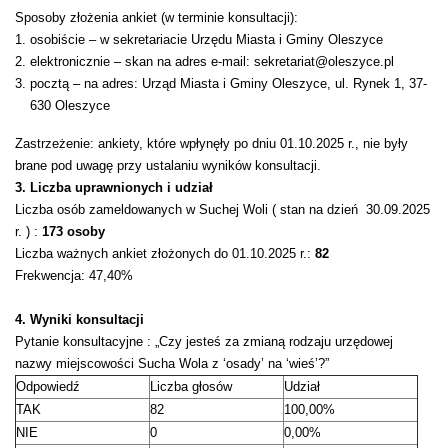
Sposoby złożenia ankiet (w terminie konsultacji):
osobiście – w sekretariacie Urzędu Miasta i Gminy Oleszyce
elektronicznie – skan na adres e-mail: sekretariat@oleszyce.pl
pocztą – na adres: Urząd Miasta i Gminy Oleszyce, ul. Rynek 1, 37-
630 Oleszyce
Zastrzeżenie: ankiety, które wpłynęły po dniu 01.10.2025 r., nie były
brane pod uwagę przy ustalaniu wyników konsultacji.
3. Liczba uprawnionych i udział
Liczba osób zameldowanych w Suchej Woli ( stan na dzień 30.09.2025
r. ) :
173 osoby
Liczba ważnych ankiet złożonych do 01.10.2025 r.:
82
Frekwencja: 47,40%
4. Wyniki konsultacji
Pytanie konsultacyjne : „Czy jesteś za zmianą rodzaju urzędowej
nazwy miejscowości Sucha Wola z ‘osady’ na ‘wieś’?”
Odpowiedź
Liczba głosów
Udział
TAK
82
100,00%
NIE
0
0,00%