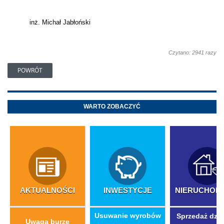
inż. Michał Jabłoński
Czytano: 2941 razy
POWRÓT
WARTO ZOBACZYĆ
AKTUALNOŚCI
INWESTYCJE
NIERUCHOM
​Usuwanie wyrobów
Sprzedaż dzia
Uwaga burze