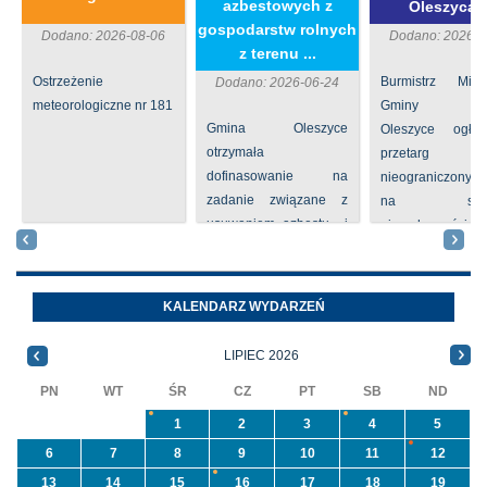
azbestowych z
Oleszycac
gospodarstw rolnych
Dodano: 2026-08-06
Dodano: 2026-0
z terenu ...
Ostrzeżenie
Burmistrz Mia
Dodano: 2026-06-24
meteorologiczne nr 181
Gminy
Gmina Oleszyce
Oleszyce ogła
otrzymała
przetarg
dofinasowanie na
nieograniczony 
zadanie związane z
na sprze
usuwaniem azbestu i
nieruchomości nr
wyrobów zawierających
położone
azbest w ramach
Oleszycach przy
programu
Orzeszkowej. W
KALENDARZ WYDARZEŃ
priorytetowego
informacji ...
NFOŚiGW pn.
LIPIEC 2026
„Usuwanie odpadów ...
PN
WT
ŚR
CZ
PT
SB
ND
1
2
3
4
5
6
7
8
9
10
11
12
13
14
15
16
17
18
19