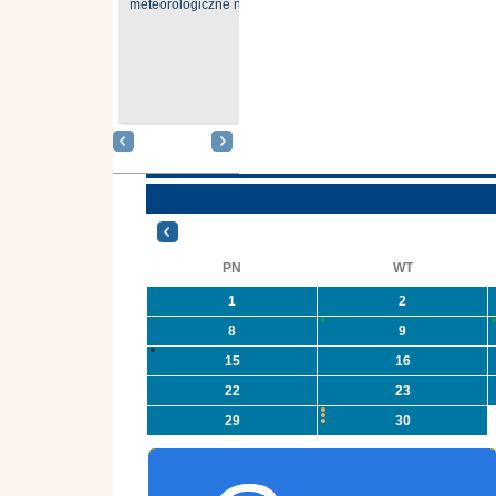
meteorologiczne nr 181
G
Gmina Oleszyce
O
otrzymała
p
dofinasowanie na
n
zadanie związane z
usuwaniem azbestu i
n
wyrobów zawierających
azbest w ramach
O
programu
O
priorytetowego
in
NFOŚiGW pn.
PN
WT
„Usuwanie odpadów ...
1
2
8
9
15
16
22
23
29
30