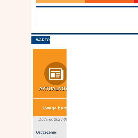
WARTO
ZOBACZYĆ
AKTUALNOŚCI
INWESTYCJE
N
​Usuwanie wyrobów
S
Uwaga burze
azbestowych z
gospodarstw rolnych
Dodano: 2026-08-06
z terenu ...
Ostrzeżenie
B
Dodano: 2026-06-24