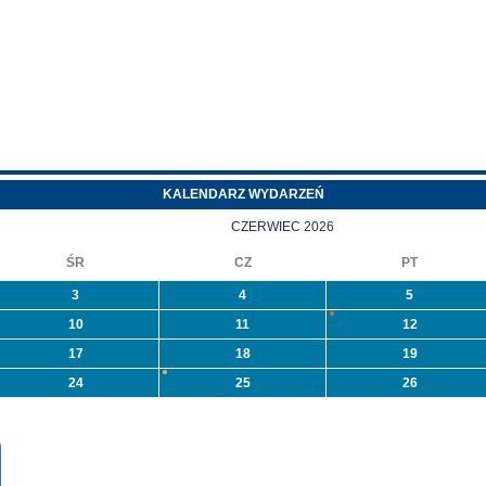
miny
weszły w życie zmiany
leszyce ogłasza I
w Programie „Czyste
rzetarg
Powietrze”.
ieograniczony ustny
Najważniejsze zmiany
na sprzedaż
to:
ieruchomości nr 573/1
położonej w
leszycach przy ulicy
KALENDARZ WYDARZEŃ
rzeszkowej. Więcej
formacji ...
CZERWIEC 2026
ŚR
CZ
PT
3
4
5
10
11
12
17
18
19
24
25
26