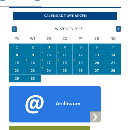
wyrobów zawierających
położonej
azbest w ramach
Oleszycach przy ul
programu
Orzeszkowej. Wię
KALENDARZ WYDARZEŃ
priorytetowego
informacji ...
NFOŚiGW pn.
WRZESIEŃ 2025
„Usuwanie odpadów ...
PN
WT
ŚR
CZ
PT
SB
ND
1
2
3
4
5
6
7
8
9
10
11
12
13
14
15
16
17
18
19
20
21
22
23
24
25
26
27
28
29
30