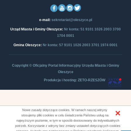
e-mail:
sekretariat@oleszyce.pl
Urząd Miasta i Gminy Oleszyce:
Nr konta: 51 9101 1026 2003 3700
1704 0001
Gmina Oleszyce:
Nr konta: 57 9101 1026 2003 3701 1974 0001
Copyright © Oficjalny Portal Informacyjny Urzędu Miasta i Gminy
Oleszyce
Produkcja i hosting: ZETO-RZESZÓW
Nowe zasady dotyczące cookies. W ramach naszej witryny
stosujemy pliki cookies w celu świadczenia Państwu usług na
najwyższym poziomie, w tym w sposób dostosowany do indywidualnych
potrzeb. Korzystanie z witryny bez zmiany ustawień dotyczących cookies