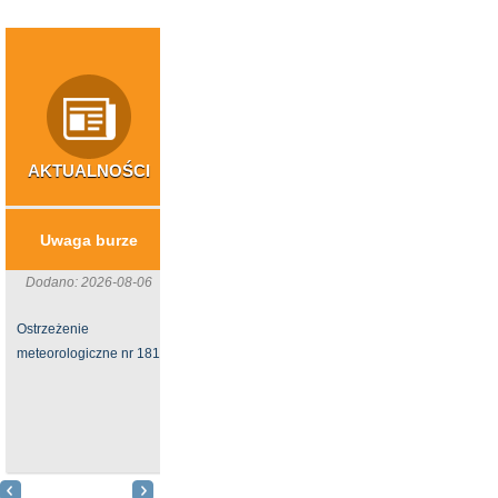
AKTUALNOŚCI
INWESTYCJE
NIERUCHOMOŚ
​Usuwanie wyrobów
Sprzedaż działk
Uwaga burze
azbestowych z
Oleszycach
gospodarstw rolnych
Dodano: 2026-08-06
Dodano: 2026-06-
z terenu ...
Ostrzeżenie
Burmistrz Miast
Dodano: 2026-06-24
meteorologiczne nr 181
Gminy
Gmina Oleszyce
Oleszyce ogłasz
otrzymała
przetarg
dofinasowanie na
nieograniczony us
zadanie związane z
na sprzed
usuwaniem azbestu i
nieruchomości nr 57