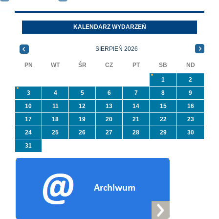
wyrobów zawierających
położonej
azbest w ramach
Oleszycach przy ul
programu
Orzeszkowej. Wię
KALENDARZ WYDARZEŃ
priorytetowego
informacji ...
NFOŚiGW pn.
SIERPIEŃ 2026
„Usuwanie odpadów ...
PN
WT
ŚR
CZ
PT
SB
ND
1
2
3
4
5
6
7
8
9
10
11
12
13
14
15
16
17
18
19
20
21
22
23
24
25
26
27
28
29
30
31