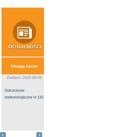
AKTUALNOŚCI
INWESTYCJE
NIERUCHOMOŚ
​Usuwanie wyrobów
Sprzedaż działk
Uwaga burze
azbestowych z
Oleszycach
gospodarstw rolnych
Dodano: 2026-08-06
Dodano: 2026-06-
z terenu ...
Ostrzeżenie
Burmistrz Miast
Dodano: 2026-06-24
meteorologiczne nr 181
Gminy
Gmina Oleszyce
Oleszyce ogłasz
otrzymała
przetarg
dofinasowanie na
nieograniczony us
zadanie związane z
na sprzed
usuwaniem azbestu i
nieruchomości nr 57