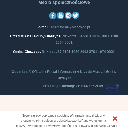
Media społecznościowe
e-mail:
sekretariat@oleszyce.pl
Urząd Miasta i Gminy Oleszyce:
Nr konta: 51 9101 1026 2003 3700
1704 0001
Gmina Oleszyce:
Nr konta: 57 9101 1026 2003 3701 1974 0001
Copyright © Oficjalny Portal Informacyjny Urzędu Miasta i Gminy
Oleszyce
Produkcja i hosting: ZETO-RZESZÓW
Nowe zasady dotyczące cookies. W ramach naszej witryny
stosujemy pliki cookies w celu świadczenia Państwu usług na
najwyższym poziomie, w tym w sposób dostosowany do indywidualnych