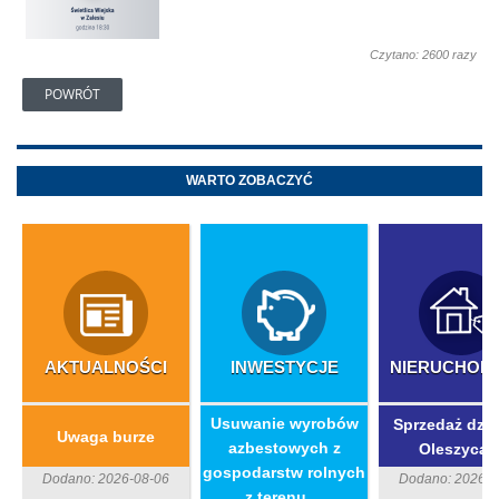
Czytano: 2600 razy
POWRÓT
WARTO ZOBACZYĆ
AKTUALNOŚCI
INWESTYCJE
NIERUCHOM
​Usuwanie wyrobów
Sprzedaż dzia
Uwaga burze
azbestowych z
Oleszycac
gospodarstw rolnych
Dodano: 2026-08-06
Dodano: 2026-0
z terenu ...