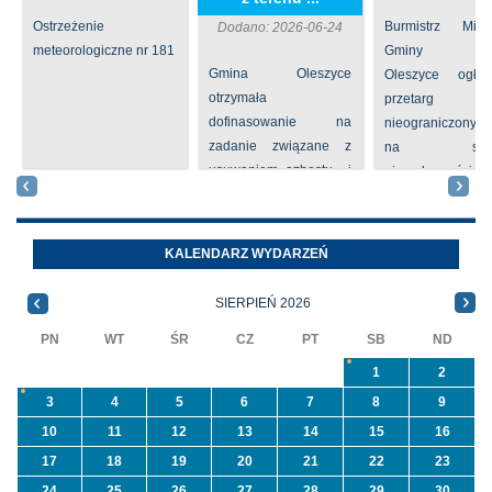
Ostrzeżenie
Burmistrz Mia
Dodano: 2026-06-24
meteorologiczne nr 181
Gminy
Gmina Oleszyce
Oleszyce ogła
otrzymała
przetarg
dofinasowanie na
nieograniczony 
zadanie związane z
na sprze
usuwaniem azbestu i
nieruchomości nr
wyrobów zawierających
położone
azbest w ramach
Oleszycach przy
programu
Orzeszkowej. W
KALENDARZ WYDARZEŃ
priorytetowego
informacji ...
NFOŚiGW pn.
SIERPIEŃ 2026
„Usuwanie odpadów ...
PN
WT
ŚR
CZ
PT
SB
ND
1
2
3
4
5
6
7
8
9
10
11
12
13
14
15
16
17
18
19
20
21
22
23
24
25
26
27
28
29
30