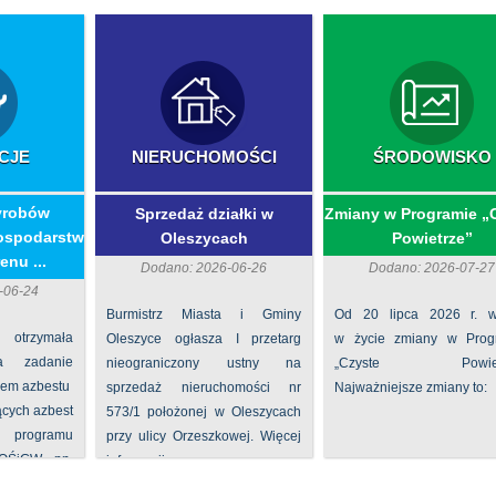
CJE
NIERUCHOMOŚCI
ŚRODOWISKO
yrobów
Sprzedaż działki w
Zmiany w Programie „
ospodarstw
Oleszycach
Powietrze”
enu ...
Dodano: 2026-06-26
Dodano: 2026-07-27
-06-24
Burmistrz Miasta i Gminy
Od 20 lipca 2026 r. w
 otrzymała
Oleszyce ogłasza I przetarg
w życie zmiany w Prog
na zadanie
nieograniczony ustny na
„Czyste Powietr
iem azbestu
sprzedaż nieruchomości nr
Najważniejsze zmiany to:
ących azbest
573/1 położonej w Oleszycach
rogramu
przy ulicy Orzeszkowej. Więcej
FOŚiGW pn.
informacji ...
...