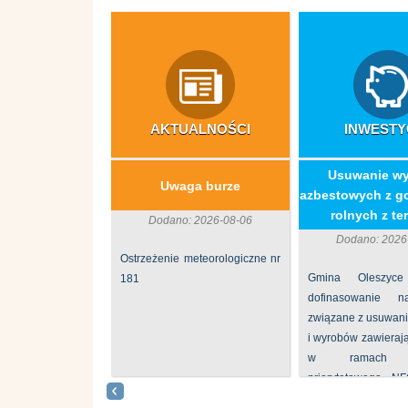
AKTUALNOŚCI
INWESTY
​Usuwanie w
Uwaga burze
azbestowych z g
rolnych z ter
Dodano: 2026-08-06
Dodano: 2026
Ostrzeżenie meteorologiczne nr
Gmina Oleszyce
181
dofinasowanie 
związane z usuwan
i wyrobów zawieraj
w ramach p
priorytetowego N
„Usuwanie odpadów 