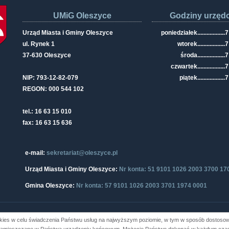
UMiG Oleszyce
Godziny urzęd
Urząd Miasta i Gminy Oleszyce
poniedziałek
..................
7
ul. Rynek 1
wtorek
..................
7
37-630 Oleszyce
środa
..................
7
czwartek
..................
7
NIP: 793-12-82-079
piątek
..................
7
REGON: 000 544 102
tel.: 16 63 15 010
fax: 16 63 15 636
e-mail:
sekretariat@oleszyce.pl
Urząd Miasta i Gminy Oleszyce:
Nr konta: 51 9101 1026 2003 3700 17
Gmina Oleszyce:
Nr konta: 57 9101 1026 2003 3701 1974 0001
kies w celu świadczenia Państwu usług na najwyższym poziomie, w tym w sposób dostosowa
i Gminy Oleszyce