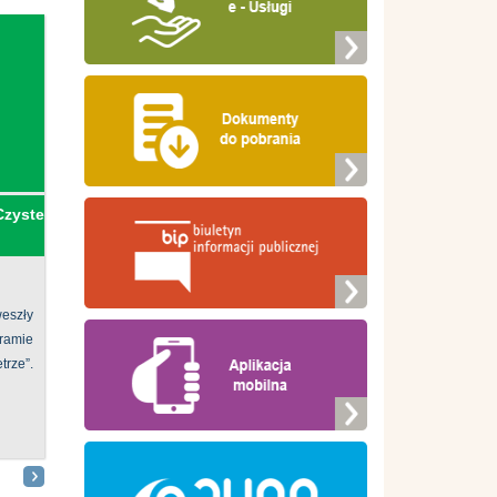
Czyste
eszły
ramie
ze”.