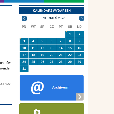
KALENDARZ WYDARZEŃ
SIERPIEŃ 2026
PN
WT
ŚR
CZ
PT
SB
ND
1
2
3
4
5
6
7
8
9
10
11
12
13
14
15
16
17
18
19
20
21
22
23
24
25
26
27
28
29
30
Borchów
awender
31
055 razy