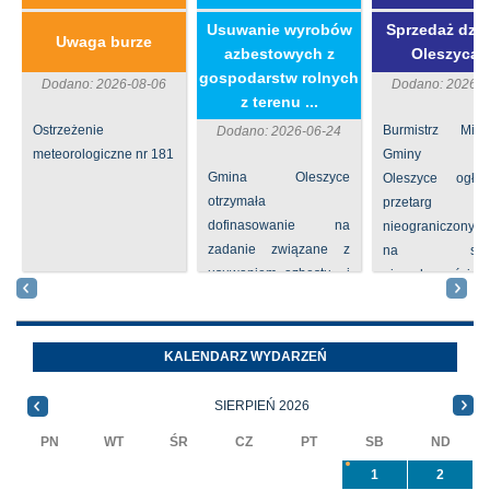
​Usuwanie wyrobów
Sprzedaż dzia
Uwaga burze
azbestowych z
Oleszycac
gospodarstw rolnych
Dodano: 2026-08-06
Dodano: 2026-0
z terenu ...
Ostrzeżenie
Burmistrz Mia
Dodano: 2026-06-24
meteorologiczne nr 181
Gminy
Gmina Oleszyce
Oleszyce ogła
otrzymała
przetarg
dofinasowanie na
nieograniczony 
zadanie związane z
na sprze
usuwaniem azbestu i
nieruchomości nr
wyrobów zawierających
położone
azbest w ramach
Oleszycach przy
programu
Orzeszkowej. W
KALENDARZ WYDARZEŃ
priorytetowego
informacji ...
NFOŚiGW pn.
SIERPIEŃ 2026
„Usuwanie odpadów ...
PN
WT
ŚR
CZ
PT
SB
ND
1
2