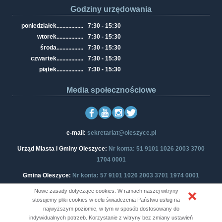
Godziny urzędowania
poniedziałek
..................
7:30 - 15:30
wtorek
..................
7:30 - 15:30
środa
..................
7:30 - 15:30
czwartek
..................
7:30 - 15:30
piątek
..................
7:30 - 15:30
Media społecznościowe
e-mail:
sekretariat@oleszyce.pl
Urząd Miasta i Gminy Oleszyce:
Nr konta: 51 9101 1026 2003 3700
1704 0001
Gmina Oleszyce:
Nr konta: 57 9101 1026 2003 3701 1974 0001
Nowe zasady dotyczące cookies. W ramach naszej witryny
stosujemy pliki cookies w celu świadczenia Państwu usług na
najwyższym poziomie, w tym w sposób dostosowany do
Copyright © Oficjalny Portal Informacyjny Urzędu Miasta i Gminy
indywidualnych potrzeb. Korzystanie z witryny bez zmiany ustawień
Oleszyce