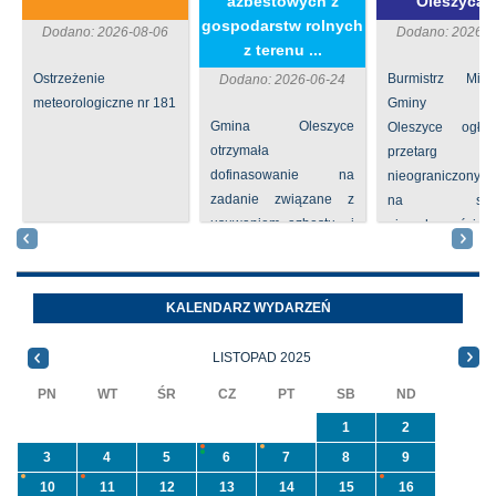
azbestowych z
Oleszycac
gospodarstw rolnych
Dodano: 2026-08-06
Dodano: 2026-0
z terenu ...
Ostrzeżenie
Burmistrz Mia
Dodano: 2026-06-24
meteorologiczne nr 181
Gminy
Gmina Oleszyce
Oleszyce ogła
otrzymała
przetarg
dofinasowanie na
nieograniczony 
zadanie związane z
na sprze
usuwaniem azbestu i
nieruchomości nr
wyrobów zawierających
położone
azbest w ramach
Oleszycach przy
programu
Orzeszkowej. W
KALENDARZ WYDARZEŃ
priorytetowego
informacji ...
NFOŚiGW pn.
LISTOPAD 2025
„Usuwanie odpadów ...
PN
WT
ŚR
CZ
PT
SB
ND
1
2
3
4
5
6
7
8
9
10
11
12
13
14
15
16