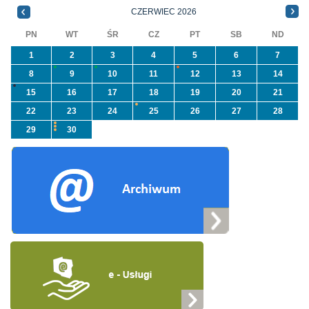
NFOŚiGW pn.
CZERWIEC 2026
„Usuwanie odpadów ...
PN
WT
ŚR
CZ
PT
SB
ND
1
2
3
4
5
6
7
8
9
10
11
12
13
14
15
16
17
18
19
20
21
22
23
24
25
26
27
28
29
30