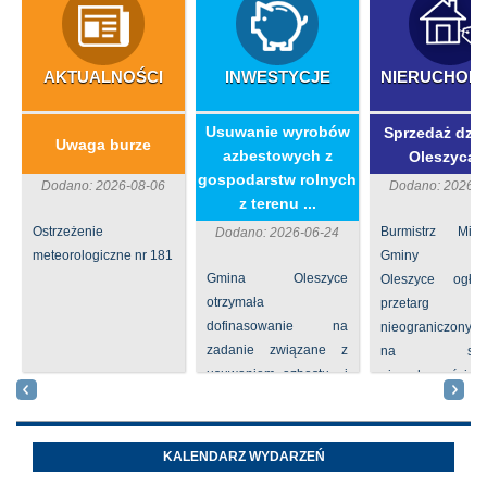
AKTUALNOŚCI
INWESTYCJE
NIERUCHOM
​Usuwanie wyrobów
Sprzedaż dzia
Uwaga burze
azbestowych z
Oleszycac
gospodarstw rolnych
Dodano: 2026-08-06
Dodano: 2026-0
z terenu ...
Ostrzeżenie
Burmistrz Mia
Dodano: 2026-06-24
meteorologiczne nr 181
Gminy
Gmina Oleszyce
Oleszyce ogła
otrzymała
przetarg
dofinasowanie na
nieograniczony 
zadanie związane z
na sprze
usuwaniem azbestu i
nieruchomości nr
wyrobów zawierających
położone
azbest w ramach
Oleszycach przy
programu
Orzeszkowej. W
KALENDARZ WYDARZEŃ
priorytetowego
informacji ...